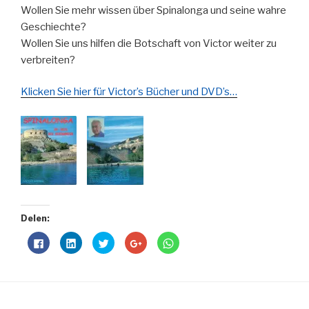
Wollen Sie mehr wissen über Spinalonga und seine wahre
Geschiechte?
Wollen Sie uns hilfen die Botschaft von Victor weiter zu
verbreiten?
Klicken Sie hier für Victor’s Bücher und DVD’s…
Delen:
C
C
C
C
C
l
l
l
l
l
i
i
i
i
i
c
c
c
c
c
k
k
k
k
k
t
t
t
t
t
o
o
o
o
o
s
s
s
s
s
h
h
h
h
h