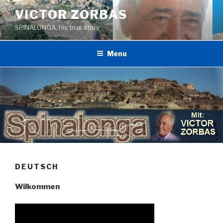
Skip
VICTOR ZORBAS
to
SPINALONGA, his true story
content
Menu
DEUTSCH
Wilkommen