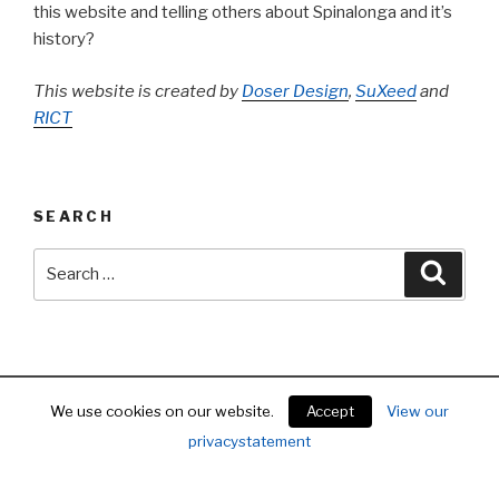
this website and telling others about Spinalonga and it’s
history?
This website is created by
Doser Design
,
SuXeed
and
RICT
SEARCH
Search
Searc
for:
Facebook
E-
We use cookies on our website.
Accept
View our
mail
privacystatement
Proudly powered by WordPress